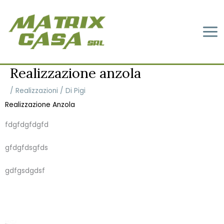
Vai
al
contenuto
Realizzazione anzola
/
Realizzazioni
/ Di
Pigi
Realizzazione Anzola
fdgfdgfdgfd
gfdgfdsgfds
gdfgsdgdsf