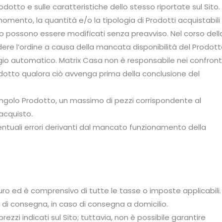
otto e sulle caratteristiche dello stesso riportate sul Sito.
si momento, la quantità e/o la tipologia di Prodotti acquistabili
l Sito possono essere modificati senza preavviso. Nel corso dell
dere l’ordine a causa della mancata disponibilità del Prodot
gio automatico. Matrix Casa non è responsabile nei confront
rodotto qualora ciò avvenga prima della conclusione del
 singolo Prodotto, un massimo di pezzi corrispondente al
’acquisto.
entuali errori derivanti dal mancato funzionamento della
 Euro ed è comprensivo di tutte le tasse o imposte applicabili.
 di consegna, in caso di consegna a domicilio.
zzi indicati sul Sito; tuttavia, non è possibile garantire