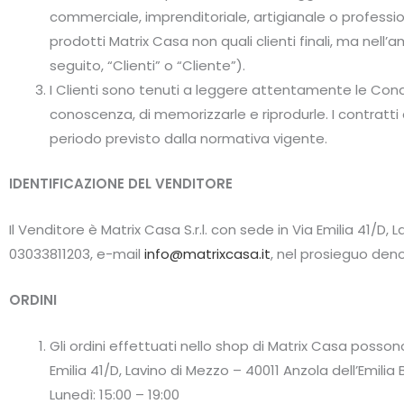
commerciale, imprenditoriale, artigianale o professi
prodotti Matrix Casa non quali clienti finali, ma nell
seguito, “Clienti” o “Cliente”).
I Clienti sono tenuti a leggere attentamente le Condizi
conoscenza, di memorizzarle e riprodurle. I contratti c
periodo previsto dalla normativa vigente.
IDENTIFICAZIONE DEL VENDITORE
Il Venditore è Matrix Casa S.r.l. con sede in Via Emilia 41/D, 
03033811203, e-mail
info@matrixcasa.it
, nel prosieguo den
ORDINI
Gli ordini effettuati nello shop di Matrix Casa possono 
Emilia 41/D, Lavino di Mezzo – 40011 Anzola dell’Emilia B
Lunedì: 15:00 – 19:00