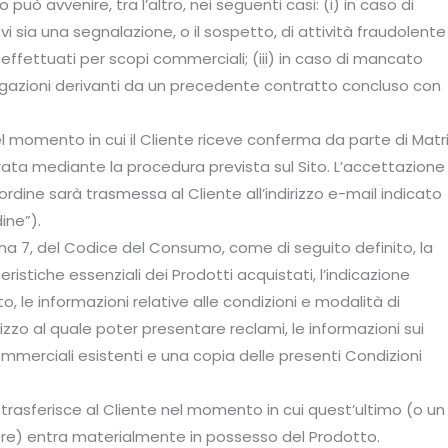
 può avvenire, tra l’altro, nei seguenti casi: (i) in caso di
 vi sia una segnalazione, o il sospetto, di attività fraudolente
no effettuati per scopi commerciali; (iii) in caso di mancato
igazioni derivanti da un precedente contratto concluso con
nel momento in cui il Cliente riceve conferma da parte di Matr
rata mediante la procedura prevista sul Sito. L’accettazione
’ordine sarà trasmessa al Cliente all’indirizzo e-mail indicato
ine”).
comma 7, del Codice del Consumo, come di seguito definito, la
istiche essenziali dei Prodotti acquistati, l’indicazione
 le informazioni relative alle condizioni e modalità di
dirizzo al quale poter presentare reclami, le informazioni sui
ommerciali esistenti e una copia delle presenti Condizioni
i trasferisce al Cliente nel momento in cui quest’ultimo (o un
tore) entra materialmente in possesso del Prodotto.