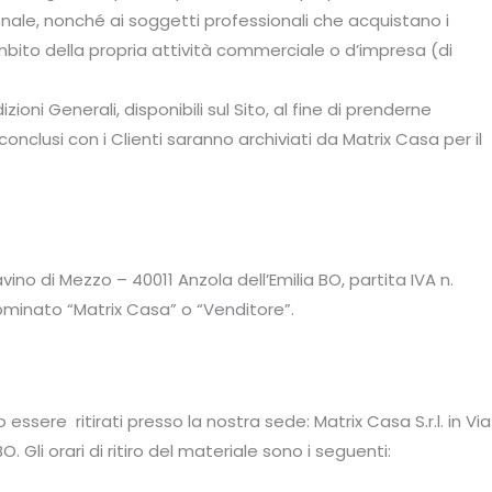
onale, nonché ai soggetti professionali che acquistano i
’ambito della propria attività commerciale o d’impresa (di
oni Generali, disponibili sul Sito, al fine di prenderne
onclusi con i Clienti saranno archiviati da Matrix Casa per il
Lavino di Mezzo – 40011 Anzola dell’Emilia BO, partita IVA n.
ominato “Matrix Casa” o “Venditore”.
essere ritirati presso la nostra sede: Matrix Casa S.r.l. in Via
O. Gli orari di ritiro del materiale sono i seguenti: