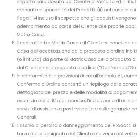
importo sarà dovuto dal Cliente al Venditore). Il rifiuto
mancata disponibilità dei Prodotti; (ii) nel caso in cui
illegali, ivi incluso il sospetto che gli acquisti venga
adempimento da parte del Cliente alle proprie obbl
Matrix Casa.
Il contratto tra Matrix Casa e il Cliente si conclude 
Casa dell’accettazione della proposta d’ordine inolt
(o il rifiuto) da parte di Matrix Casa della proposta d
dal Cliente nella proposta d’ordine (“Conferma d’Ord
In conformità alle previsioni di cui all’articolo 51, 
Conferma d’Ordine conterrà un riepilogo delle caratter
dettagliata del prezzo e delle modalità di pagamento,
esercizio del diritto di recesso, l’indicazione di un in
servizi di assistenza post-vendita e sulle garanzie c
Generali.
Il rischio di perdita o danneggiamento dei Prodotti s
terzo da lui designato dal Cliente e diverso dal vet