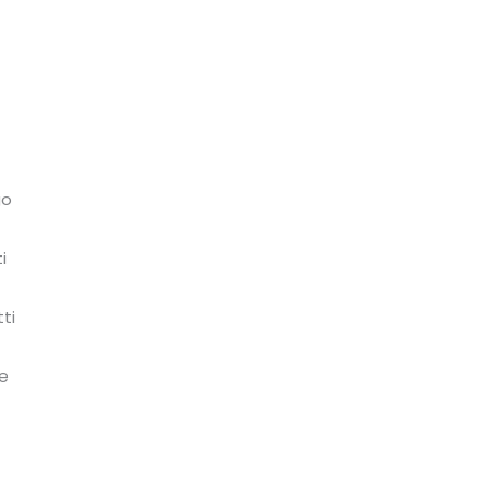
go
i
ti
 e