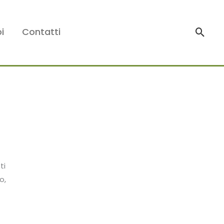
i
Contatti
Cerc
ti
o,